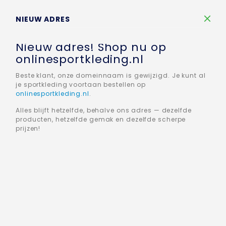
Winkelw
NIEUW ADRES
Nieuw adres! Shop nu op
onlinesportkleding.nl
Beste klant, onze domeinnaam is gewijzigd. Je kunt al
je sportkleding voortaan bestellen op
Home
Teamline
Power
Groen
onlinesportkleding.nl
.
Alles blijft hetzelfde, behalve ons adres — dezelfde
GROEN
producten, hetzelfde gemak en dezelfde scherpe
prijzen!
Filteren
15
producten
Sorteren op
Toon