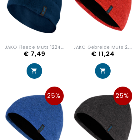
JAKO Fleece Muts 1224-09
JAKO Gebreide Muts 2.0 1223-01
€ 7,49
€ 11,24
25%
25%