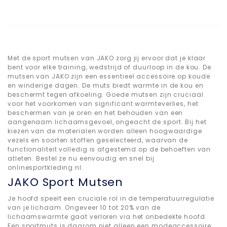
Met de sport mutsen van JAKO zorg jij ervoor dat je klaar
bent voor elke training, wedstrijd of duurloop in de kou. De
mutsen van JAKO zijn een essentieel accessoire op koude
en winderige dagen. De muts biedt warmte in de kou en
beschermt tegen afkoeling. Goede mutsen zijn cruciaal
voor het voorkomen van significant warmteverlies, het
beschermen van je oren en het behouden van een
aangenaam lichaamsgevoel, ongeacht de sport. Bij het
kiezen van de materialen worden alleen hoogwaardige
vezels en soorten stoffen geselecteerd, waarvan de
functionaliteit volledig is afgestemd op de behoeften van
atleten. Bestel ze nu eenvoudig en snel bij
onlinesportkleding.nl.
JAKO Sport Mutsen
Je hoofd speelt een cruciale rol in de temperatuurregulatie
van je lichaam. Ongeveer 10 tot 20% van de
lichaamswarmte gaat verloren via het onbedekte hoofd.
Een sportmuts is daarom niet alleen een modeaccessoire,