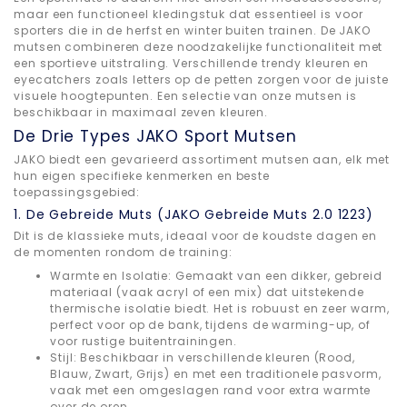
maar een functioneel kledingstuk dat essentieel is voor
sporters die in de herfst en winter buiten trainen. De JAKO
mutsen combineren deze noodzakelijke functionaliteit met
een sportieve uitstraling. Verschillende trendy kleuren en
eyecatchers zoals letters op de petten zorgen voor de juiste
visuele hoogtepunten. Een selectie van onze mutsen is
beschikbaar in maximaal zeven kleuren.
De Drie Types JAKO Sport Mutsen
JAKO biedt een gevarieerd assortiment mutsen aan, elk met
hun eigen specifieke kenmerken en beste
toepassingsgebied:
1. De Gebreide Muts (JAKO Gebreide Muts 2.0 1223)
Dit is de klassieke muts, ideaal voor de koudste dagen en
de momenten rondom de training:
Warmte en Isolatie: Gemaakt van een dikker, gebreid
materiaal (vaak acryl of een mix) dat uitstekende
thermische isolatie biedt. Het is robuust en zeer warm,
perfect voor op de bank, tijdens de warming-up, of
voor rustige buitentrainingen.
Stijl: Beschikbaar in verschillende kleuren (Rood,
Blauw, Zwart, Grijs) en met een traditionele pasvorm,
vaak met een omgeslagen rand voor extra warmte
over de oren.