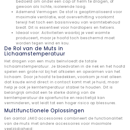
bedoeld om onder een cap of helm te dragen, of
gewoon als lichte, isolerende laag.
Ademend Vermogen: De stof is geoptimaliseerd voor
maximale ventilatie, wat oververhitting voorkomt
terwijl het toch een basisniveau van warmtebehoud
biedt. Dit is essentieel voor hardlopers en fietsers.
Ideaal voor: Activiteiten waarbij je veel warmte
produceert, maar je hoofd toch beschermd moet
worden tegen wind en kou.
De Rol van de Muts in
Lichaamstemperatuur
Het dragen van een muts beïnvloedt de totale
lichaamstemperatuur. Je bloedvaten in de nek en het hoofd
spelen een grote rol bij het afkoelen en opwarmen van het
lichaam. Door je hoofd te bedekken, voorkom je niet alleen
dat koude wind direct in contact komt met je huid, maar
help je ook je kerntemperatuur stabiel te houden. Dit is
belangrijk omdat een te sterke daling van de
kerntemperatuur de spierfunctie en reactietijd kan
verminderen, wat leidt tot een hoger risico op blessures.
Multifunctionele Oplossingen
Een aantal JAKO accessoires combineert de functionaliteit
van de muts met andere accessoires voor maximale
veelzijdigheid: