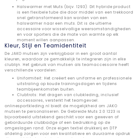
Halswarmer met Muts (bijv. 1293): Dit hybride product
is een flexibele tube die door middel van een trekkoord
snel getransformeerd kan worden van een
halswarmer naar een muts. Dit is de ultieme
accessoire voor wisselvallige weersomstandigheden
en voor sporters die de mate van warmte op elk
moment willen aanpassen.
Kleur, Stijl en Teamidentiteit
De JAKO mutsen zijn verkrijgbaar in een groot aantal
kleuren, waardoor ze gemakkelijk te integreren zijn in elke
clublijn. Het gebruik van mutsen als teamaccessoire heeft
verschillende voordelen:
Uniformiteit: Het creëert een uniforme en professionele
uitstraling op koude trainingsdagen en tijdens
teambijeenkomsten buiten.
Clubtrots: Het dragen van clubkleding, inclusief
accessoires, versterkt het teamgevoel.
onlinesportkleding.nl biedt de mogelijkheid om JAKO
mutsen te personaliseren. De Gebreide Muts 2.0 1223 is
bijvoorbeeld uitstekend geschikt voor een geweven of
geborduurde clubbadge of een bedrukking op de
omgeslagen rand. Onze eigen textiel drukkerij en DTP
afdeling zorgen voor een kwalitatieve en duurzame opdruk