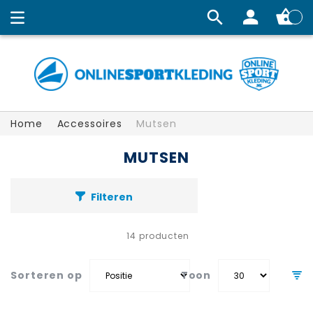
Winkelw
Home
Accessoires
Mutsen
MUTSEN
Filteren
14
producten
Sorteren op
Toon