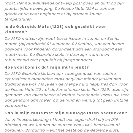
raakt. Het nauwsluitende ontwerp past goed en blijft op zijn
plaats tijdens beweging. De Fleece Muts 1224 is ook een
goede optie voor beginners of bij extreem koude
temperaturen.
Is de Gebreide Muts (1223) ook geschikt voor
kinderen?
De JAKO mutsen zijn vaak beschikbaar in Junior en Senior
maten (bijvoorbeeld 01 Junior en 02 Senior), wat een betere
pasvorm voor kinderen garandeert dan een standaard één-
maat-muts. De Gebreide Muts is door zijn warmte en
robuustheid zeer populair bij jonge sporters.
Hoe voorkom ik dat mijn muts jeukt?
De JAKO Gebreide Mutsen zijn vaak gemaakt van zachte
synthetische materialen zoals acryl die minder jeuken dan
traditionele wol. Als je een gevoelige huid hebt, kies dan voor
de Fleece Muts 1224 of de Functionele Muts Run 1229; deze zijn
gemaakt van microfleece of zachte functionele vezels die zeer
aangenaam aanvoelen op de huid en weinig tot geen irritatie
veroorzaken.
Kan ik mijn muts met mijn clublogo laten bedrukken?
Ja, onlinesportkleding.nl heeft een eigen drukkerij en DTP
afdeling en we kunnen de mutsen van JAKO bedrukken of
borduren. Borduring werkt het beste op de Gebreide Muts,