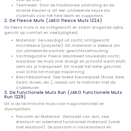
Teamwear: Door de traditionele uitstraling en de
diverse kleuren is dit een uitstekende keuze als
clubmuts voor het hele team en supporters.
2. De Fleece Muts (JAKO Fleece Muts 1224)
De fleece muts is de lichtgewicht en snelst drogende optie,
gericht op comfort en veelzijdigheid:
Materiaal: Vervaardigd uit zacht, lichtgewicht
microfleece (polyester). Dit materiaal is bekend om
zijn uitstekende warmte-gewichtsverhouding.
Vochtregulatie: Fleece absorbeert nauwelijks vocht,
waardoor de muts snel droogt en je hoofd warm blijft,
zelfs als je transpireert. Dit maakt het beter geschikt
voor lichte tot matige inspanning.
Beschikbaarheid: Zeer breed kleurenpalet (Rood, Geel,
Zwart, Groen, etc.), ideaal om te matchen met de
clubkleuren.
3. De Functionele Muts Run (JAKO Functionele Muts
Run 1229)
Dit is de technische muts voor hoge intensiteit en
duursporters:
Pasvorm en Materiaal: Gemaakt van dun, zeer
elastisch en ademend functioneel materiaal (vaak
met elastaan). De pasvorm is nauwsluitend en