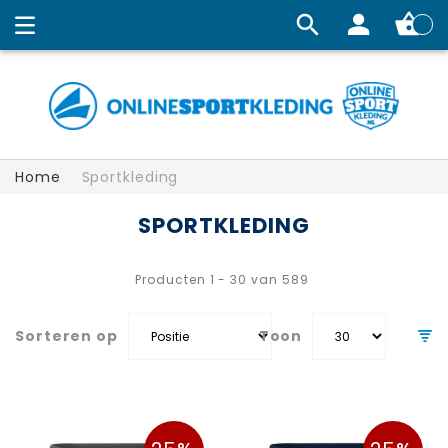
Winkelw
Home
Sportkleding
SPORTKLEDING
Producten
1
-
30
van
589
Sorteren op
Toon