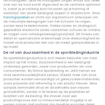
technologieën. Deze technologieën zorgen ervoor dat zweet
snel van de huid wordt afgevoerd en de ventilatie optimaal
is, zodat je je volledig kunt focussen op je training of
wedstrijd. Een ander belangrijk aspect is de pasvorm. Onze
trainingspakken
en shirts zijn ergonomisch ontworpen om
de natuurlijke bewegingen van het lichaam te volgen,
zonder deze te belemmeren. Vlakke naden en strategisch
geplaatste elastische zones voorkomen schuren en irritatie,
en zorgen voor volledige bewegingsvrijheid. Dit niveau van
detail en specialisatie onderstreept onze deskundigheid en
maakt onze producten een van de meest gewaardeerde in
de markt.
De rol van duurzaamheid in de sportkledingindustrie
De sportkledingindustrie is zich steeds bewuster van haar
impact op het milieu. Duurzaamheid is een belangrijk
onderwerp geworden, zowel voor producenten als voor
consumenten. Bij Online Sportkleding en JAKO nemen we
onze verantwoordelijkheid serieus. Steeds meer van onze
producten worden vervaardigd uit gerecyclede materialen,
zoals polyester dat afkomstig is van plastic flessen. Deze
aanpak vermindert afval en de behoefte aan nieuwe
grondstoffen, zonder in te leveren op de prestaties en
kwaliteit van de kleding. We streven naar een
productieproces dat zo milieuvriendelijk mogelijk is en
werken samen met partners die dezelfde waarden delen.