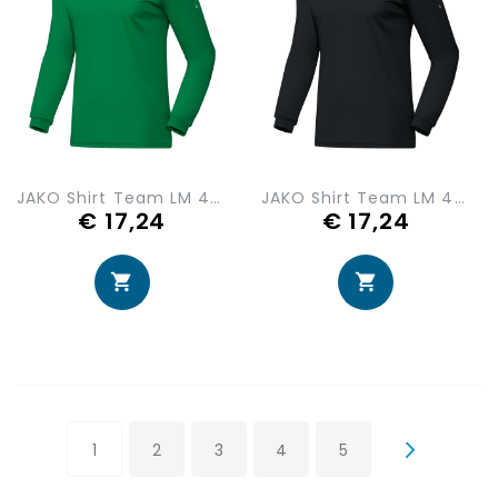
JAKO Shirt Team LM 4333-06
JAKO Shirt Team LM 4333-08
€ 17,24
€ 17,24
Pagina
U lees momenteel pagina
Pagina
Pagina
Pagina
Pagina
1
2
3
4
5
Pagina
Volge