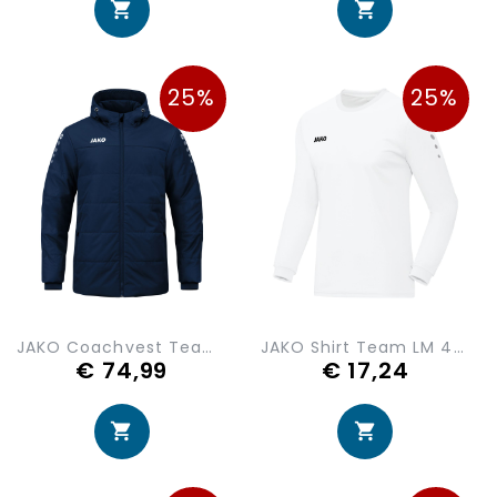
25%
25%
JAKO Coachvest Team met Kap 7103-900
JAKO Shirt Team LM 4333-00
€ 74,99
€ 17,24