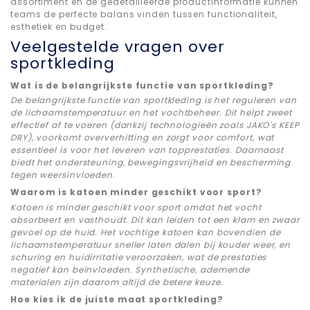
assortiment en de gedetailleerde productinformatie kunnen
teams de perfecte balans vinden tussen functionaliteit,
esthetiek en budget.
Veelgestelde vragen over
sportkleding
Wat is de belangrijkste functie van sportkleding?
De belangrijkste functie van sportkleding is het reguleren van
de lichaamstemperatuur en het vochtbeheer. Dit helpt zweet
effectief af te voeren (dankzij technologieën zoals JAKO's KEEP
DRY), voorkomt oververhitting en zorgt voor comfort, wat
essentieel is voor het leveren van topprestaties. Daarnaast
biedt het ondersteuning, bewegingsvrijheid en bescherming
tegen weersinvloeden.
Waarom is katoen minder geschikt voor sport?
Katoen is minder geschikt voor sport omdat het vocht
absorbeert en vasthoudt. Dit kan leiden tot een klam en zwaar
gevoel op de huid. Het vochtige katoen kan bovendien de
lichaamstemperatuur sneller laten dalen bij kouder weer, en
schuring en huidirritatie veroorzaken, wat de prestaties
negatief kan beïnvloeden. Synthetische, ademende
materialen zijn daarom altijd de betere keuze.
Hoe kies ik de juiste maat sportkleding?