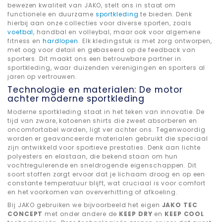
bewezen kwaliteit van JAKO, stelt ons in staat om
functionele en duurzame
sportkleding
te bieden. Denk
hierbij aan onze collecties voor diverse sporten, zoals
voetbal
, handbal en volleybal, maar ook voor algemene
fitness en
hardlopen
. Elk kledingstuk is met zorg ontworpen,
met oog voor detail en gebaseerd op de feedback van
sporters. Dit maakt ons een betrouwbare partner in
sportkleding, waar duizenden verenigingen en sporters al
jaren op vertrouwen.
Technologie en materialen: De motor
achter moderne sportkleding
Moderne sportkleding staat in het teken van innovatie. De
tijd van zware, katoenen shirts die zweet absorberen en
oncomfortabel worden, ligt ver achter ons. Tegenwoordig
worden er geavanceerde materialen gebruikt die speciaal
zijn ontwikkeld voor sportieve prestaties. Denk aan lichte
polyesters en elastaan, die bekend staan om hun
vochtregulerende en sneldrogende eigenschappen. Dit
soort stoffen zorgt ervoor dat je lichaam droog en op een
constante temperatuur blijft, wat cruciaal is voor comfort
en het voorkomen van oververhitting of afkoeling.
Bij JAKO gebruiken we bijvoorbeeld het eigen
JAKO TEC
CONCEPT
met onder andere de
KEEP DRY
en
KEEP COOL