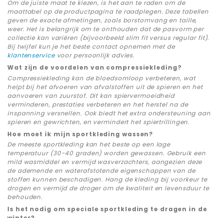
Om de juiste maat te kiezen, is het aan te raden om de
maattabel op de productpagina te raadplegen. Deze tabellen
geven de exacte afmetingen, zoals borstomvang en taille,
weer. Het is belangrijk om te onthouden dat de pasvorm per
collectie kan variëren (bijvoorbeeld slim fit versus regular fit).
Bij twijfel kun je het beste contact opnemen met de
klantenservice
voor persoonlijk advies.
Wat zijn de voordelen van compressiekleding?
Compressiekleding kan de bloedsomloop verbeteren, wat
helpt bij het afvoeren van afvalstoffen uit de spieren en het
aanvoeren van zuurstof. Dit kan spiervermoeidheid
verminderen, prestaties verbeteren en het herstel na de
inspanning versnellen. Ook biedt het extra ondersteuning aan
spieren en gewrichten, en vermindert het spiertrillingen.
Hoe moet ik mijn sportkleding wassen?
De meeste sportkleding kan het beste op een lage
temperatuur (30-40 graden) worden gewassen. Gebruik een
mild wasmiddel en vermijd wasverzachters, aangezien deze
de ademende en waterafstotende eigenschappen van de
stoffen kunnen beschadigen. Hang de kleding bij voorkeur te
drogen en vermijd de droger om de kwaliteit en levensduur te
behouden.
Is het nodig om speciale sportkleding te dragen in de
winter?