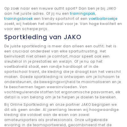
Op zoek naar een nieuwe outfit sport? Dan ben je bij JAKO
aan het juiste adres. Of jij nu een
trainingspak
,
trainingsbroek
een trendy sportshirt of een
voetbalbroekje
zoekt, wij hebben het allemaal voor je. Van hoge kwaliteit en
voor een scherpe prijs.
Sportkleding van JAKO
De juiste sportkleding is meer dan alleen een outfit; het is
een cruciaal onderdeel van elke sportuitrusting. Het
beïnvloedt niet alleen je comfort, maar speelt ook een
sleutelrol in je prestaties en welzijn. Of je nu op het
voetbalveld staat, een rondje hardloopt of in de
sportschool traint, de kleding die je draagt kan het verschil
maken. Goede sportkleding is ontworpen om je lichaam te
ondersteunen, de bewegingsvrijheid te maximaliseren en je
te beschermen tegen weersinvloeden. Van
vochtregulerende stoffen tot ergonomische pasvormen, elk
detail is van belang om je te helpen je doelen te bereiken.
Bij Online Sportkleding en onze partner JAKO begrijpen we
dit als geen ander. Al jarenlang leveren wij hoogwaardige
kleding die voldoet aan de eisen van zowel
amateursporters als professionals. Onze uitgebreide
ervaring in de teamsportwereld, gecombineerd met de