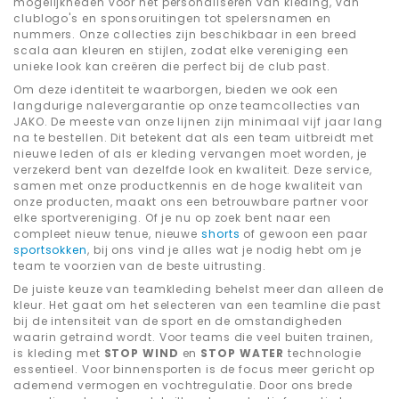
mogelijkheden voor het personaliseren van kleding, van
clublogo's en sponsoruitingen tot spelersnamen en
nummers. Onze collecties zijn beschikbaar in een breed
scala aan kleuren en stijlen, zodat elke vereniging een
unieke look kan creëren die perfect bij de club past.
Om deze identiteit te waarborgen, bieden we ook een
langdurige nalevergarantie op onze teamcollecties van
JAKO. De meeste van onze lijnen zijn minimaal vijf jaar lang
na te bestellen. Dit betekent dat als een team uitbreidt met
nieuwe leden of als er kleding vervangen moet worden, je
verzekerd bent van dezelfde look en kwaliteit. Deze service,
samen met onze productkennis en de hoge kwaliteit van
onze producten, maakt ons een betrouwbare partner voor
elke sportvereniging. Of je nu op zoek bent naar een
compleet nieuw tenue, nieuwe
shorts
of gewoon een paar
sportsokken
, bij ons vind je alles wat je nodig hebt om je
team te voorzien van de beste uitrusting.
De juiste keuze van teamkleding behelst meer dan alleen de
kleur. Het gaat om het selecteren van een teamline die past
bij de intensiteit van de sport en de omstandigheden
waarin getraind wordt. Voor teams die veel buiten trainen,
is kleding met
STOP WIND
en
STOP WATER
technologie
essentieel. Voor binnensporten is de focus meer gericht op
ademend vermogen en vochtregulatie. Door ons brede