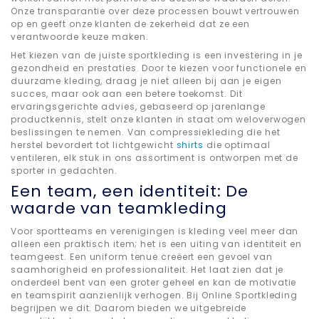
Onze transparantie over deze processen bouwt vertrouwen
op en geeft onze klanten de zekerheid dat ze een
verantwoorde keuze maken.
Het kiezen van de juiste sportkleding is een investering in je
gezondheid en prestaties. Door te kiezen voor functionele en
duurzame kleding, draag je niet alleen bij aan je eigen
succes, maar ook aan een betere toekomst. Dit
ervaringsgerichte advies, gebaseerd op jarenlange
productkennis, stelt onze klanten in staat om weloverwogen
beslissingen te nemen. Van compressiekleding die het
herstel bevordert tot lichtgewicht
shirts
die optimaal
ventileren, elk stuk in ons assortiment is ontworpen met de
sporter in gedachten.
Een team, een identiteit: De
waarde van teamkleding
Voor sportteams en verenigingen is kleding veel meer dan
alleen een praktisch item; het is een uiting van identiteit en
teamgeest. Een uniform tenue creëert een gevoel van
saamhorigheid en professionaliteit. Het laat zien dat je
onderdeel bent van een groter geheel en kan de motivatie
en teamspirit aanzienlijk verhogen. Bij Online Sportkleding
begrijpen we dit. Daarom bieden we uitgebreide