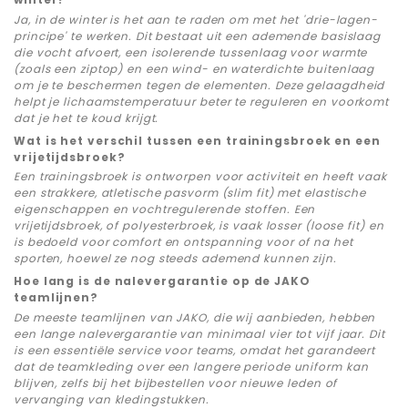
Ja, in de winter is het aan te raden om met het 'drie-lagen-
principe' te werken. Dit bestaat uit een ademende basislaag
die vocht afvoert, een isolerende tussenlaag voor warmte
(zoals een ziptop) en een wind- en waterdichte buitenlaag
om je te beschermen tegen de elementen. Deze gelaagdheid
helpt je lichaamstemperatuur beter te reguleren en voorkomt
dat je het te koud krijgt.
Wat is het verschil tussen een trainingsbroek en een
vrijetijdsbroek?
Een trainingsbroek is ontworpen voor activiteit en heeft vaak
een strakkere, atletische pasvorm (slim fit) met elastische
eigenschappen en vochtregulerende stoffen. Een
vrijetijdsbroek, of polyesterbroek, is vaak losser (loose fit) en
is bedoeld voor comfort en ontspanning voor of na het
sporten, hoewel ze nog steeds ademend kunnen zijn.
Hoe lang is de nalevergarantie op de JAKO
teamlijnen?
De meeste teamlijnen van JAKO, die wij aanbieden, hebben
een lange nalevergarantie van minimaal vier tot vijf jaar. Dit
is een essentiële service voor teams, omdat het garandeert
dat de teamkleding over een langere periode uniform kan
blijven, zelfs bij het bijbestellen voor nieuwe leden of
vervanging van kledingstukken.