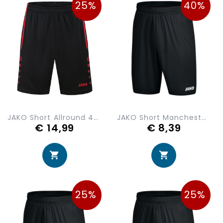
25%
40%
JAKO Short Allround 4499-809
JAKO Short Manchester 2.0 4400-08
€ 14,99
€ 8,39
25%
25%