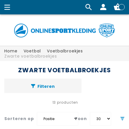
Winkelw
Home
Voetbal
Voetbalbroekjes
Zwarte voetbalbroekjes
ZWARTE VOETBALBROEKJES
Filteren
13
producten
Sorteren op
Toon