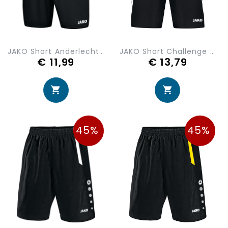
JAKO Short Anderlecht 2.0 4403-08
JAKO Short Challenge 4421-802
€ 11,99
€ 13,79
45%
45%