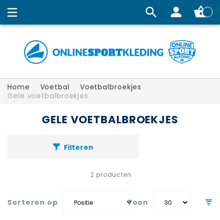
Winkelw
Home
Voetbal
Voetbalbroekjes
Gele voetbalbroekjes
GELE VOETBALBROEKJES
Filteren
2
producten
Sorteren op
Toon