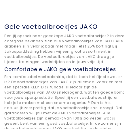
Gele voetbalbroekjes JAKO
Ben jij opzoek naar goedkope JAKO voetbalbroekjes? In deze
categorie bevinden zich alle voetbalbroekjes van JAKO. Alle
artikelen zijn verkrijgbaar met maar liefst 25% korting! Bij
Jakosportkleding hebben wij een groot assortiment in
voetbalbroekjes. De voetbalbroekjes van JAKO draag je
tijdens trainingen, wedstrijden en in jouw vrije tijd.
Comfortabele JAKO gele voetbalbroekjes
Een comfortabel voetbalshirts, dat is toch het fijnste wat er
is? De voetbalbroekjes van JAKO zijn allemaal voorzien met
een speciale KEEP-DRY functie. Hierdoor zijn de
voetbalbroekjes van JAKO sneldrogend, wat ten goede komt
voor jouw sportprestatie. Speel jij een voetbalwedstrijd en
heb je te maken met een enorme regenbui? Dan is het
natuurlijk zeer prettig dat je voetbalbroekje snel droogt. Dat
garanderen wij jou met de JAKO voetbalbroekjes. Alle
voetbalbroekjes zijn gemaakt van 100% polyester, wat jij
gewent bent van een goed voetbalbroekje. In de zomer zijn
de voetbalbroekjes van JAKO zeer luchtig. In de winter