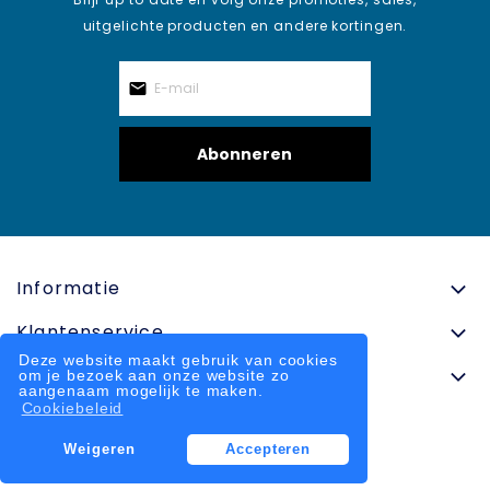
uitgelichte producten en andere kortingen.
Abonneren
Informatie
Klantenservice
Deze website maakt gebruik van cookies
Contactinformatie
om je bezoek aan onze website zo
aangenaam mogelijk te maken.
Cookiebeleid
Weigeren
Accepteren
© 2025 onlinesportkleding.nl