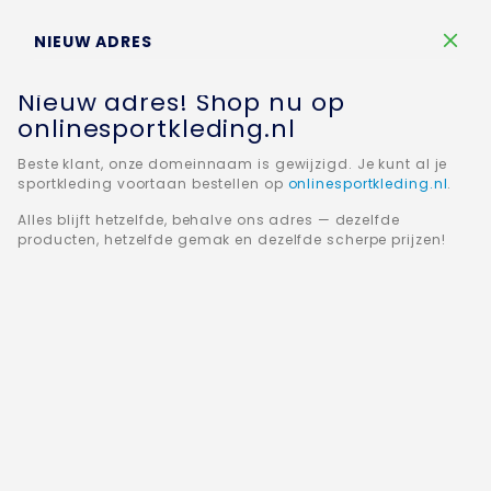
Winkelw
NIEUW ADRES
Nieuw adres! Shop nu op
onlinesportkleding.nl
Beste klant, onze domeinnaam is gewijzigd. Je kunt al je
sportkleding voortaan bestellen op
onlinesportkleding.nl
.
Home
JAKO Trainingspak Polyester met kap Striker 2.0
Alles blijft hetzelfde, behalve ons adres — dezelfde
M9419
producten, hetzelfde gemak en dezelfde scherpe prijzen!
Ga
naar
het
einde
van
de
afbeeldingen-
gallerij