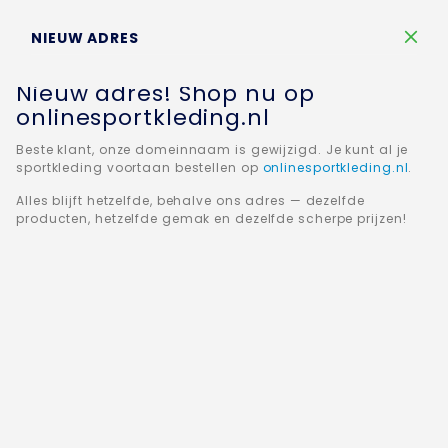
Winkelw
NIEUW ADRES
Nieuw adres! Shop nu op
onlinesportkleding.nl
Beste klant, onze domeinnaam is gewijzigd. Je kunt al je
sportkleding voortaan bestellen op
onlinesportkleding.nl
.
Home
JAKO Trainingsbroek Active 8495-09
Alles blijft hetzelfde, behalve ons adres — dezelfde
producten, hetzelfde gemak en dezelfde scherpe prijzen!
Ga
naar
het
einde
van
de
afbeeldingen-
gallerij