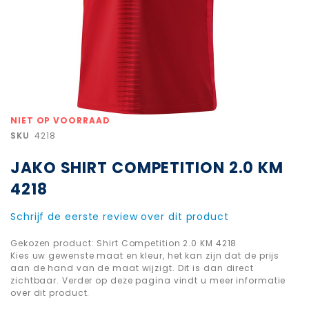
Ga
NIET OP VOORRAAD
naar
SKU
4218
het
begin
JAKO SHIRT COMPETITION 2.0 KM
van
de
4218
afbeeldingen-
gallerij
Schrijf de eerste review over dit product
Gekozen product: Shirt Competition 2.0 KM 4218
Kies uw gewenste maat en kleur, het kan zijn dat de prijs
aan de hand van de maat wijzigt. Dit is dan direct
zichtbaar. Verder op deze pagina vindt u meer informatie
over dit product.