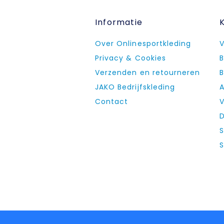
Informatie
Over Onlinesportkleding
V
Privacy & Cookies
B
Verzenden en retourneren
B
JAKO Bedrijfskleding
A
Contact
V
D
S
S