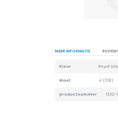
Ga
naar
het
MEER INFORMATIE
REVIEW
begin
van
Kleur
Royal bl
de
afbeeldingen-
gallerij
Maat
4 (128)
productnummer
1232