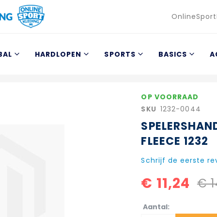
Taal
OnlineSport
BAL
HARDLOPEN
SPORTS
BASICS
A
OP VOORRAAD
SKU
1232-0044
SPELERSHAN
FLEECE 1232
Schrijf de eerste r
€ 11,24
€ 1
Aantal: