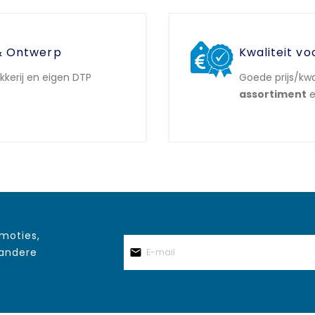
& Ontwerp
Kwaliteit vo
ukkerij en eigen DTP
Goede prijs/kwa
assortiment
e
omoties,
 andere