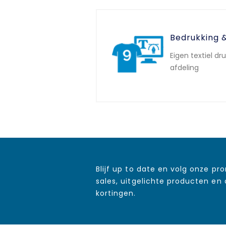
Bedrukking 
Eigen textiel dr
afdeling
Blijf up to date en volg onze pr
sales, uitgelichte producten en
kortingen.