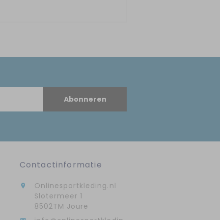
Abonneren
Contactinformatie
Onlinesportkleding.nl

Slotermeer 1
8502TM Joure