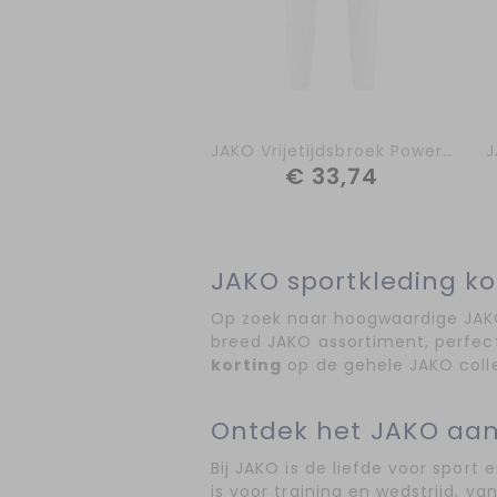
JAKO Vrijetijdsbroek Power 6523-000
€ 33,74
JAKO sportkleding k
Op zoek naar hoogwaardige JAKO 
breed JAKO assortiment, perfect
korting
op de gehele JAKO colle
Ontdek het JAKO aanb
Bij JAKO is de liefde voor sport
is voor training en wedstrijd, va