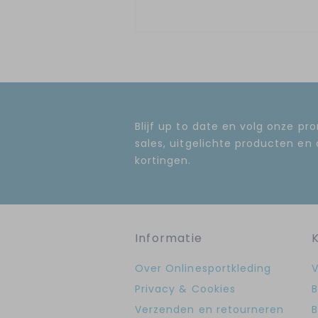
Blijf up to date en volg onze pr
sales, uitgelichte producten en
kortingen.
Informatie
Over Onlinesportkleding
V
Privacy & Cookies
B
Verzenden en retourneren
B