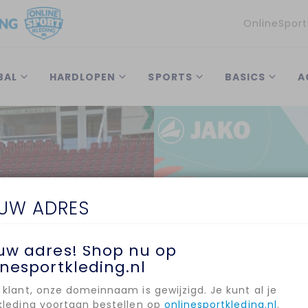
Taal
OnlineSport
BAL
HARDLOPEN
SPORTS
BASICS
A
EUW ADRES
uw adres! Shop nu op
EN
inesportkleding.nl
 klant, onze domeinnaam is gewijzigd. Je kunt al je
kleding voortaan bestellen op
onlinesportkleding.nl
.