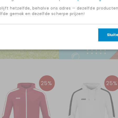
Profiteer nu
 blijft hetzelfde, behalve ons adres — dezelfde producten
lfde gemak en dezelfde scherpe prijzen!
Sluit
25%
25%