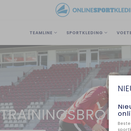
TEAMLINE
SPORTKLEDING
VOET
NI
Nie
TRAININGSBROEK
onl
Beste
sport