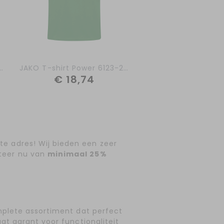
 met Kap Power 6723-000
JAKO T-shirt Power 6123-200
JAKO Polo Power 6
€ 18,74
€ 26,24
te adres! Wij bieden een zeer
iteer nu van
minimaal 25%
complete assortiment dat perfect
aat garant voor functionaliteit