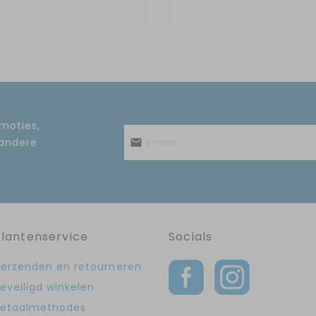
omoties,
 andere
Klantenservice
Socials
erzenden en retourneren
eveiligd winkelen
etaalmethodes