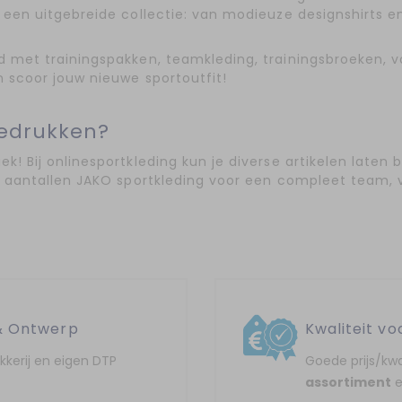
 een uitgebreide collectie: van modieuze designshirts en
d met trainingspakken, teamkleding, trainingsbroeken, v
n scoor jouw nieuwe sportoutfit!
bedrukken?
k! Bij onlinesportkleding kun je diverse artikelen laten b
re aantallen JAKO sportkleding voor een compleet team, 
& Ontwerp
Kwaliteit vo
ukkerij en eigen DTP
Goede prijs/kwa
assortiment
e