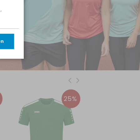
,
en
25%