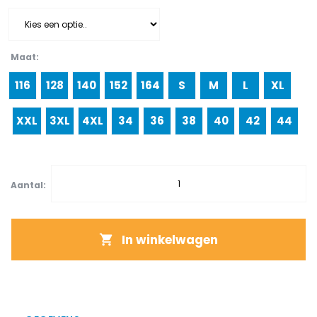
Maat
116
128
140
152
164
S
M
L
XL
XXL
3XL
4XL
34
36
38
40
42
44
Aantal:
In winkelwagen