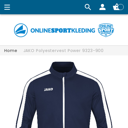
Winkelw
Home
JAKO Polyestervest Power 9323-900
Ga
naar
het
einde
van
de
afbeeldingen-
gallerij