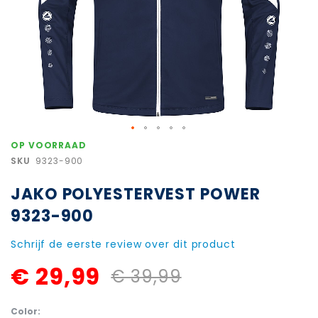
Ga
OP VOORRAAD
naar
SKU
9323-900
het
begin
JAKO POLYESTERVEST POWER
van
de
9323-900
afbeeldingen-
gallerij
Schrijf de eerste review over dit product
€ 29,99
€ 39,99
Color