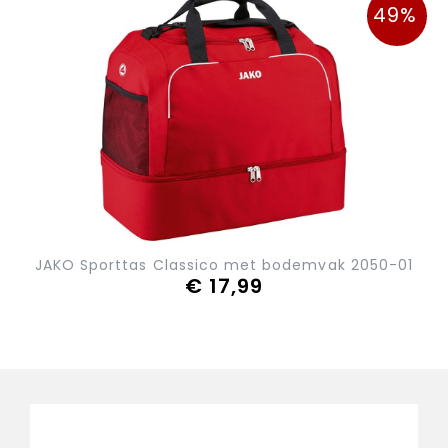
49%
JAKO Sporttas Classico met bodemvak 2050-01
€ 17,99