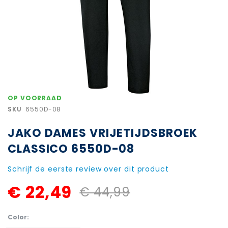
Ga
OP VOORRAAD
naar
SKU
6550D-08
het
begin
JAKO DAMES VRIJETIJDSBROEK
van
de
CLASSICO 6550D-08
afbeeldingen-
gallerij
Schrijf de eerste review over dit product
€ 22,49
€ 44,99
Color