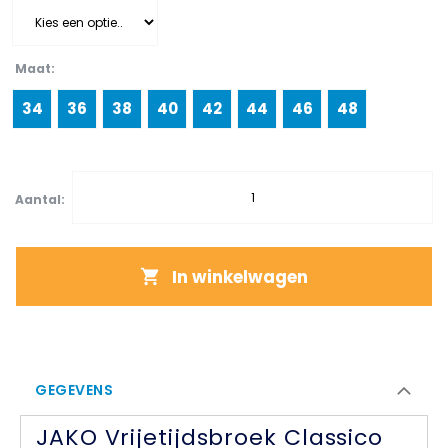
Maat
34
36
38
40
42
44
46
48
Aantal:
In winkelwagen
GEGEVENS
JAKO Vrijetijdsbroek Classico