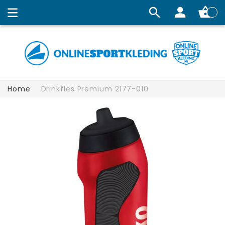
Winkelw
Home
Drinkfles Premium 2177-010
Ga
naar
het
einde
van
de
afbeeldingen-
gallerij