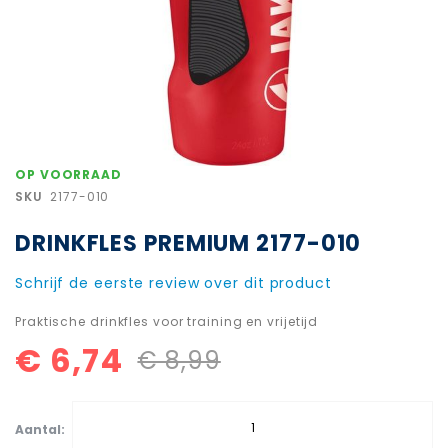
Ga
OP VOORRAAD
naar
SKU
2177-010
het
begin
DRINKFLES PREMIUM 2177-010
van
de
afbeeldingen-
Schrijf de eerste review over dit product
gallerij
Praktische drinkfles voor training en vrijetijd
€ 6,74
€ 8,99
Aantal: