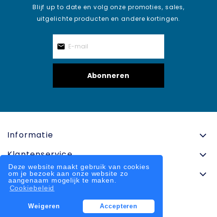
Blijf up to date en volg onze promoties, sales,
uitgelichte producten en andere kortingen.
Abonneren
Informatie
Klantenservice
Deze website maakt gebruik van cookies
Contactinformatie
om je bezoek aan onze website zo
aangenaam mogelijk te maken.
Cookiebeleid
Weigeren
Accepteren
© 2025 onlinesportkleding.nl