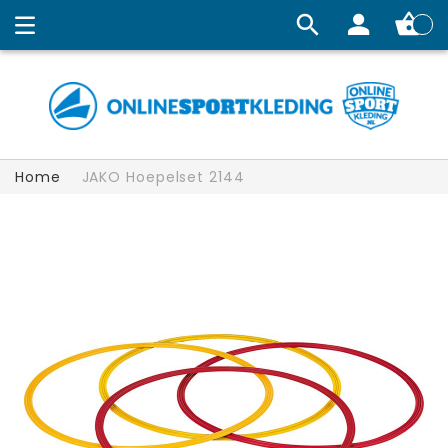
Winkelw
Home
JAKO Hoepelset 2144
Ga
naar
het
einde
van
de
afbeeldingen-
gallerij