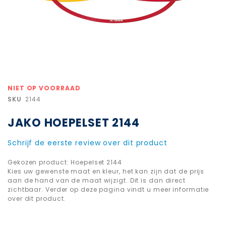
Ga
NIET OP VOORRAAD
naar
SKU
2144
het
begin
JAKO HOEPELSET 2144
van
de
afbeeldingen-
Schrijf de eerste review over dit product
gallerij
Gekozen product: Hoepelset 2144
Kies uw gewenste maat en kleur, het kan zijn dat de prijs
aan de hand van de maat wijzigt. Dit is dan direct
zichtbaar. Verder op deze pagina vindt u meer informatie
over dit product.