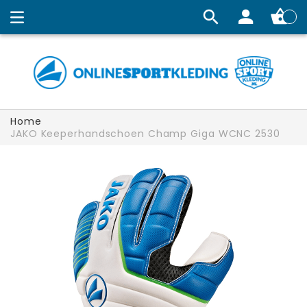
Winkelw
Home
JAKO Keeperhandschoen Champ Giga WCNC 2530
Ga
naar
het
einde
van
de
afbeeldingen-
gallerij