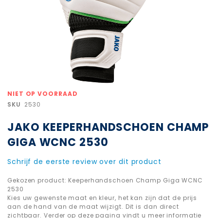
Ga
NIET OP VOORRAAD
naar
SKU
2530
het
begin
JAKO KEEPERHANDSCHOEN CHAMP
van
de
GIGA WCNC 2530
afbeeldingen-
gallerij
Schrijf de eerste review over dit product
Gekozen product: Keeperhandschoen Champ Giga WCNC
2530
Kies uw gewenste maat en kleur, het kan zijn dat de prijs
aan de hand van de maat wijzigt. Dit is dan direct
zichtbaar. Verder op deze pagina vindt u meer informatie