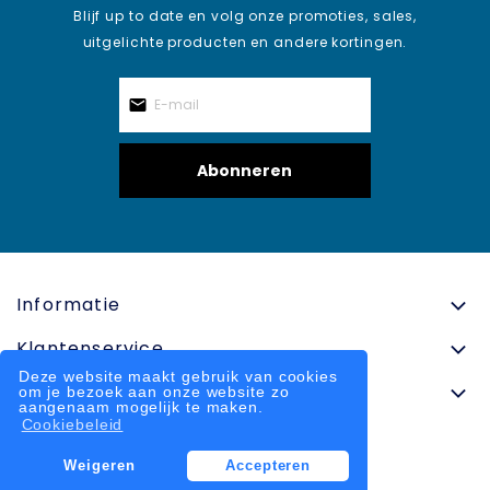
Blijf up to date en volg onze promoties, sales,
uitgelichte producten en andere kortingen.
Abonneren
Informatie
Klantenservice
Deze website maakt gebruik van cookies
Contactinformatie
om je bezoek aan onze website zo
aangenaam mogelijk te maken.
Cookiebeleid
Weigeren
Accepteren
© 2025 onlinesportkleding.nl