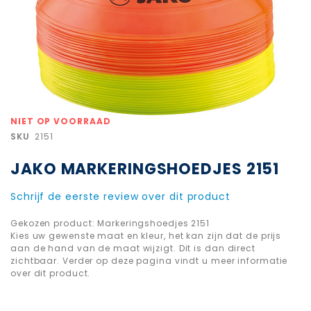
Ga
NIET OP VOORRAAD
naar
SKU
2151
het
begin
JAKO MARKERINGSHOEDJES 2151
van
de
afbeeldingen-
Schrijf de eerste review over dit product
gallerij
Gekozen product: Markeringshoedjes 2151
Kies uw gewenste maat en kleur, het kan zijn dat de prijs
aan de hand van de maat wijzigt. Dit is dan direct
zichtbaar. Verder op deze pagina vindt u meer informatie
over dit product.