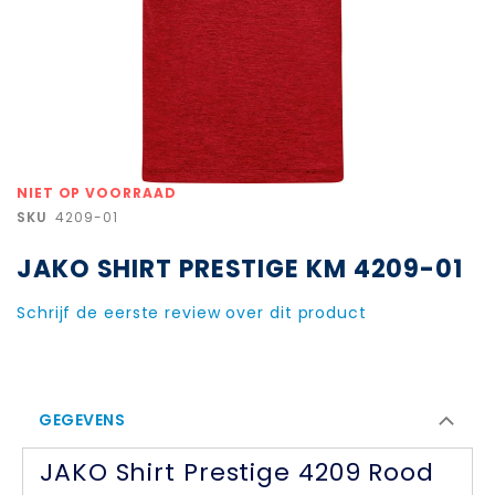
Ga
NIET OP VOORRAAD
naar
SKU
4209-01
het
begin
JAKO SHIRT PRESTIGE KM 4209-01
van
de
afbeeldingen-
Schrijf de eerste review over dit product
gallerij
GEGEVENS
JAKO Shirt Prestige 4209 Rood