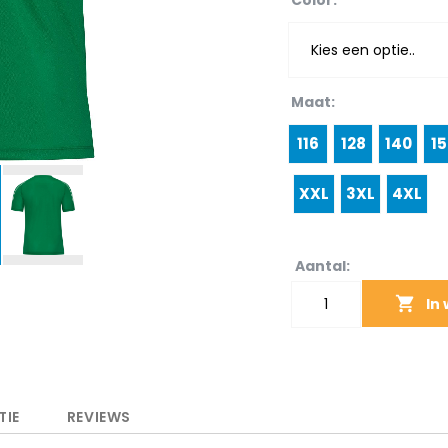
Color
Maat
116
128
140
15
XXL
3XL
4XL
Aantal:
In
TIE
REVIEWS