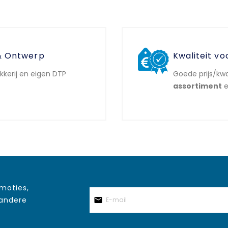
& Ontwerp
Kwaliteit vo
ukkerij en eigen DTP
Goede prijs/kwa
assortiment
e
omoties,
 andere