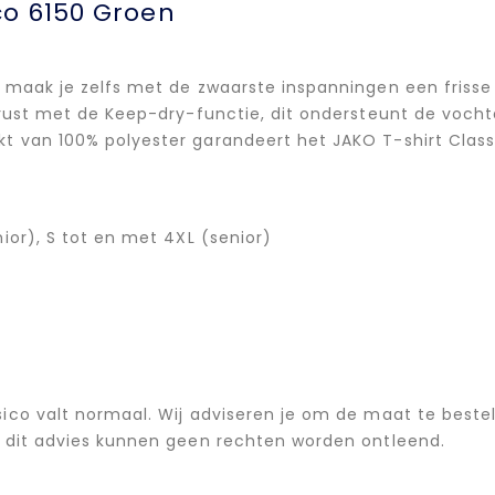
co 6150 Groen
 maak je zelfs met de zwaarste inspanningen een frisse 
erust met de Keep-dry-functie, dit ondersteunt de vocht
kt van 100% polyester garandeert het JAKO T-shirt Cla
nior), S tot en met 4XL (senior)
ssico valt normaal. Wij adviseren je om de maat te beste
n dit advies kunnen geen rechten worden ontleend.