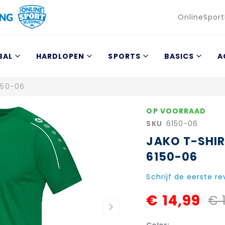
Taal
OnlineSport
BAL
HARDLOPEN
SPORTS
BASICS
A
150-06
OP VOORRAAD
SKU
6150-06
JAKO T-SHIR
6150-06
Schrijf de eerste r
€ 14,99
€ 