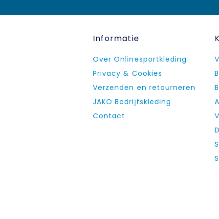
Informatie
Over Onlinesportkleding
V
Privacy & Cookies
B
Verzenden en retourneren
B
JAKO Bedrijfskleding
A
Contact
V
D
S
S