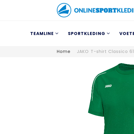
TEAMLINE
SPORTKLEDING
VOET
Home
JAKO T-shirt Classico 6
Ga
naar
het
einde
van
de
afbeeldingen-
gallerij