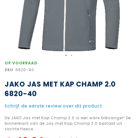
Ga
OP VOORRAAD
naar
SKU
6820-40
het
begin
JAKO JAS MET KAP CHAMP 2.0
van
de
6820-40
afbeeldingen-
gallerij
Schrijf de eerste review over dit product
De JAKO Jas met Kap Champ 2.0 is een ware blikvanger! De
binnenkant van de Jas met Kap Champ 2.0 bestaat uit
zachte fleece.