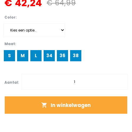
€ 42,24
€ 64,99
Color
Maat
S
M
L
34
36
38
Aantal:
In winkelwagen