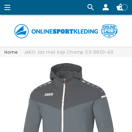
Winkelw
Home
JAKO Jas met kap Champ 2.0 6820-40
Ga
naar
het
einde
van
de
afbeeldingen-
gallerij