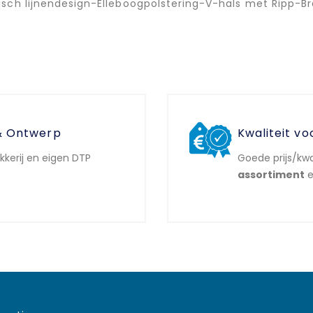
sch lijnendesign-Elleboogpolstering-V-hals met Ripp-
& Ontwerp
Kwaliteit vo
ukkerij en eigen DTP
Goede prijs/kwa
assortiment
e