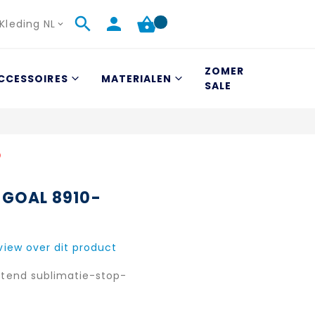
Kleding NL
ZOMER
CCESSOIRES
MATERIALEN
SALE
D
 GOAL 8910-
eview over dit product
itend sublimatie-stop-