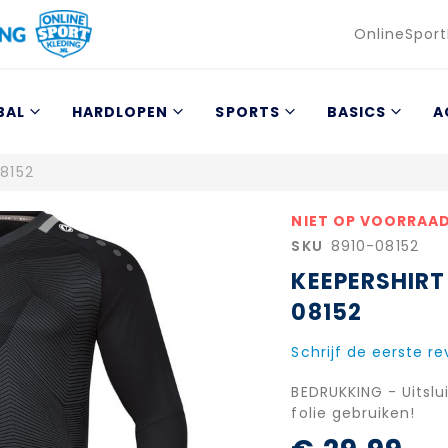
Taal
OnlineSport
BAL
HARDLOPEN
SPORTS
BASICS
A
08152
NIET OP VOORRAA
SKU
8910-08152
KEEPERSHIRT
08152
Schrijf de eerste r
BEDRUKKING - Uitslu
folie gebruiken!