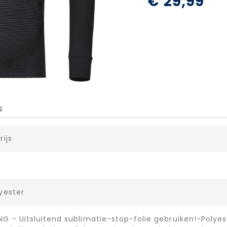
€ 29,99
S
rijs
yester
G - Uitsluitend sublimatie-stop-folie gebruiken!-Polyes