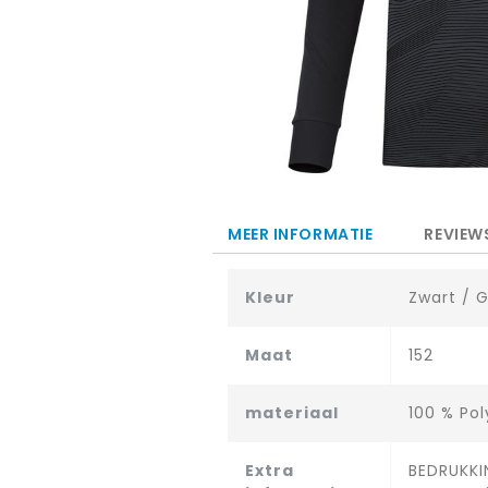
Ga
naar
het
MEER INFORMATIE
REVIEW
begin
van
Kleur
Zwart / G
de
afbeeldingen-
gallerij
Maat
152
materiaal
100 % Pol
Extra
BEDRUKKIN