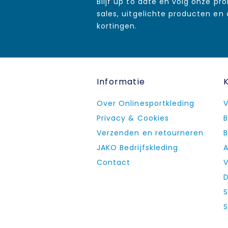
Blijf up to date en volg onze pr
sales, uitgelichte producten en
kortingen.
Informatie
Over Onlinesportkleding
V
Privacy & Cookies
B
Verzenden en retourneren
B
JAKO Bedrijfskleding
A
Contact
V
D
S
S