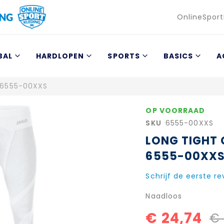
Taal
OnlineSport
BAL
HARDLOPEN
SPORTS
BASICS
A
 6555-00XXS
OP VOORRAAD
SKU
6555-00XXS
LONG TIGHT
6555-00XX
Schrijf de eerste r
Naadloos
€ 24,74
€ 