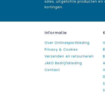
sales, uitgelichte producten en
kortingen.
Informatie
Over Onlinesportkleding
V
Privacy & Cookies
B
Verzenden en retourneren
B
JAKO Bedrijfskleding
A
Contact
V
D
S
S