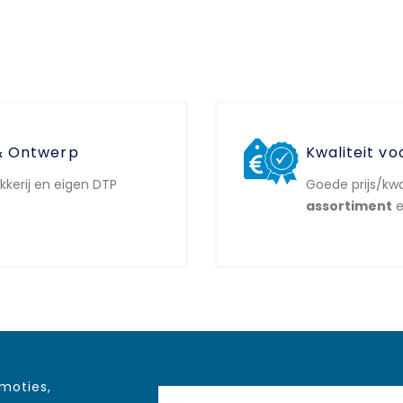
& Ontwerp
Kwaliteit vo
ukkerij en eigen DTP
Goede prijs/kwa
assortiment
e
omoties,