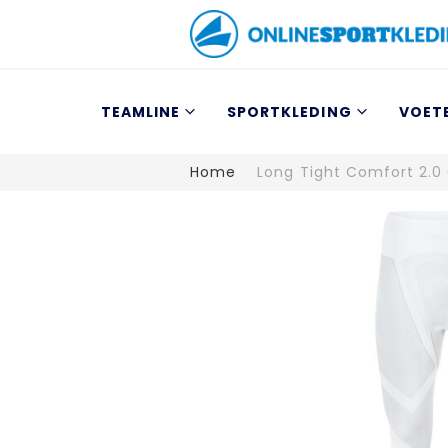
TEAMLINE
SPORTKLEDING
VOET
Home
Long Tight Comfort 2.0
Ga
naar
het
einde
van
de
afbeeldingen-
gallerij