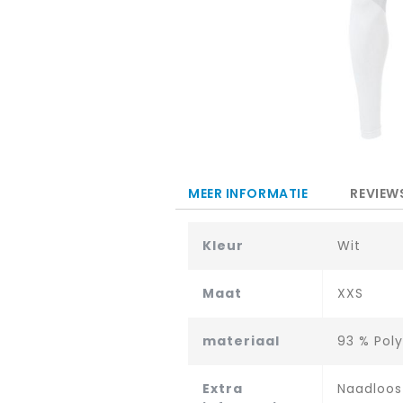
Ga
naar
het
MEER INFORMATIE
REVIEW
begin
van
Kleur
Wit
de
afbeeldingen-
gallerij
Maat
XXS
materiaal
93 % Pol
Extra
Naadloos