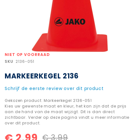
Ga
NIET OP VOORRAAD
naar
SKU
2136-051
het
begin
MARKEERKEGEL 2136
van
de
afbeeldingen-
Schrijf de eerste review over dit product
gallerij
Gekozen product: Markeerkegel 2136-051
Kies uw gewenste maat en kleur, het kan zijn dat de prijs
aan de hand van de maat wijzigt. Dit is dan direct
zichtbaar. Verder op deze pagina vindt u meer informatie
over dit product.
€ 2,99
€ 3,99