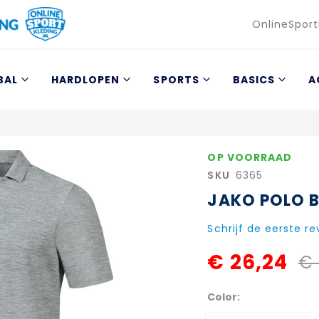
Taal
OnlineSport
BAL
HARDLOPEN
SPORTS
BASICS
A
OP VOORRAAD
SKU
6365
JAKO POLO B
Schrijf de eerste r
€ 26,24
€ 
Color