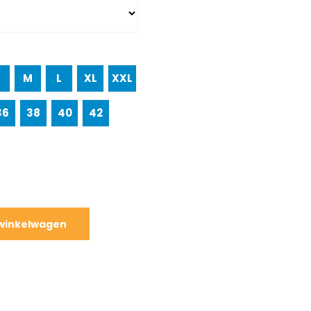
S
M
L
XL
XXL
36
38
40
42
 winkelwagen