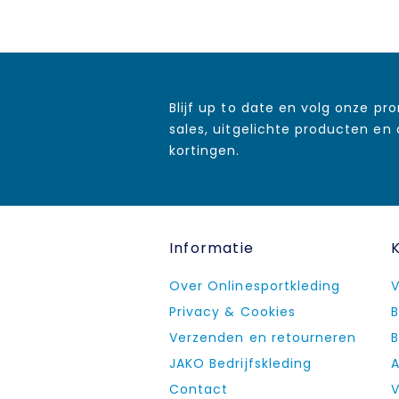
Blijf up to date en volg onze pr
sales, uitgelichte producten en
kortingen.
Informatie
Over Onlinesportkleding
V
Privacy & Cookies
B
Verzenden en retourneren
B
JAKO Bedrijfskleding
A
Contact
V