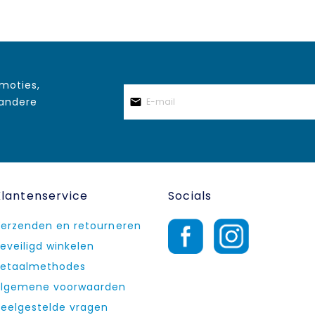
omoties,
 andere
Klantenservice
Socials
erzenden en retourneren
eveiligd winkelen
etaalmethodes
lgemene voorwaarden
eelgestelde vragen