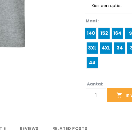
Maat
140
152
164
3XL
4XL
34
44
Aantal:
In
TIE
REVIEWS
RELATED POSTS