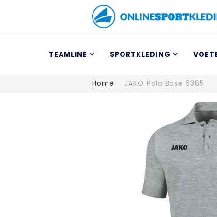
TEAMLINE
SPORTKLEDING
VOET
Home
JAKO Polo Base 6365
Ga
naar
het
einde
van
de
afbeeldingen-
gallerij