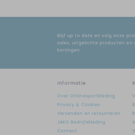
Blijf up to date en volg onze pr
sales, uitgelichte producten en
kortingen.
Informatie
Over Onlinesportkleding
V
Privacy & Cookies
B
Verzenden en retourneren
B
JAKO Bedrijfskleding
A
Contact
V