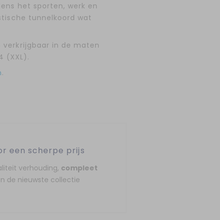
dens het sporten, werk en
astische tunnelkoord wat
n verkrijgbaar in de maten
4 (XXL).
m
.
or een scherpe prijs
liteit verhouding,
compleet
n de nieuwste collectie