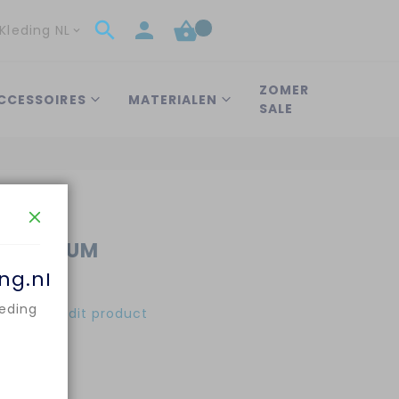
Kleding NL
ZOMER
CCESSOIRES
MATERIALEN
SALE
 PREMIUM
-49
ng.nl
leding
eview over dit product
25,99