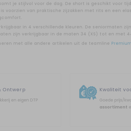
mt je stijlvol voor de dag. De short is geschikt voor tij
 is voorzien van praktische zijzakken met rits en een el
agcomfort.
krijgbaar in 4 verschillende kleuren. De seniormaten zij
ten zijn verkrijgbaar in de maten 34 (XS) tot en met 4
neren met alle andere artikelen uit de teamline
Premiu
& Ontwerp
Kwaliteit vo
ukkerij en eigen DTP
Goede prijs/kwa
assortiment
e