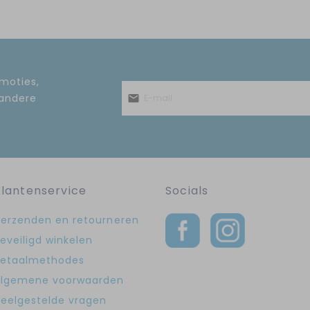
omoties,
 andere
Klantenservice
Socials
erzenden en retourneren
eveiligd winkelen
etaalmethodes
lgemene voorwaarden
eelgestelde vragen