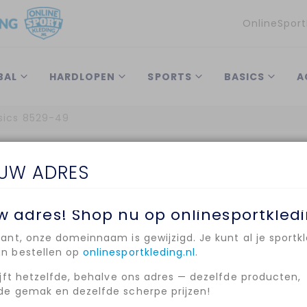
Taal
OnlineSport
BAL
HARDLOPEN
SPORTS
BASICS
A
sics 8529-49
OP VOORRAAD
EUW ADRES
SKU
8529-49
JAKO SHORT
BASICS 8529
w adres! Shop nu op onlinesportkledi
lant, onze domeinnaam is gewijzigd. Je kunt al je sportk
Schrijf de eerste r
an bestellen op
onlinesportkleding.nl
.
€ 19,49
€ 
lijft hetzelfde, behalve ons adres — dezelfde producten,
de gemak en dezelfde scherpe prijzen!