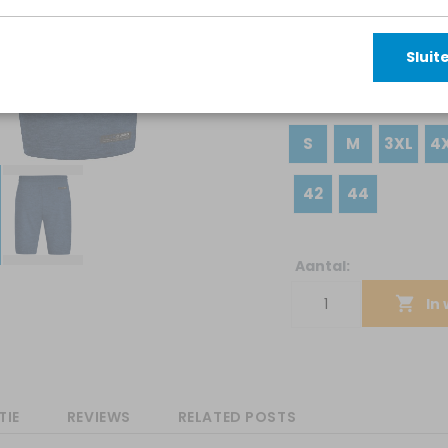
Color
Sluit
Maat
S
M
3XL
4
42
44
Aantal:
In
TIE
REVIEWS
RELATED POSTS