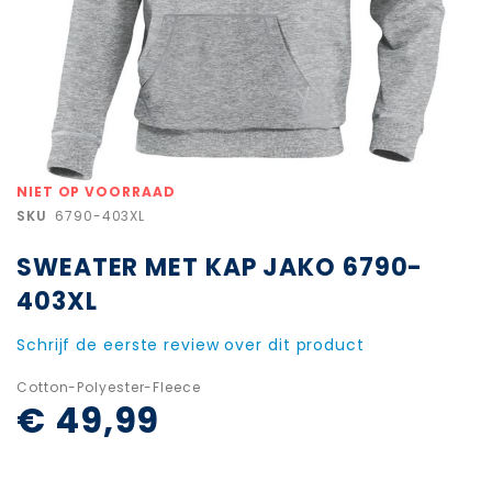
Ga
NIET OP VOORRAAD
naar
SKU
6790-403XL
het
begin
SWEATER MET KAP JAKO 6790-
van
de
403XL
afbeeldingen-
gallerij
Schrijf de eerste review over dit product
Cotton-Polyester-Fleece
€ 49,99