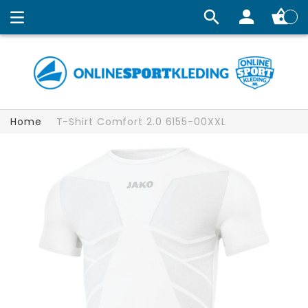
Winkelw
Home
T-Shirt Comfort 2.0 6155-00XXL
Ga
naar
het
einde
van
de
afbeeldingen-
gallerij