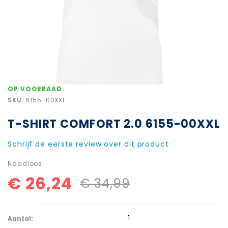
Ga
OP VOORRAAD
naar
SKU
6155-00XXL
het
begin
T-SHIRT COMFORT 2.0 6155-00XXL
van
de
afbeeldingen-
Schrijf de eerste review over dit product
gallerij
Naadloos
€ 26,24
€ 34,99
Aantal: