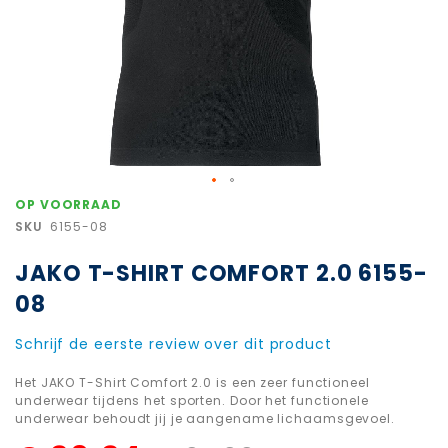
Ga
OP VOORRAAD
naar
SKU
6155-08
het
begin
JAKO T-SHIRT COMFORT 2.0 6155-
van
de
08
afbeeldingen-
gallerij
Schrijf de eerste review over dit product
Het JAKO T-Shirt Comfort 2.0 is een zeer functioneel
underwear tijdens het sporten. Door het functionele
underwear behoudt jij je aangename lichaamsgevoel.