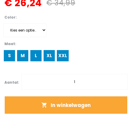
€ 26,24
€ 34,99
Color
Maat
S
M
L
XL
XXL
Aantal:
In winkelwagen