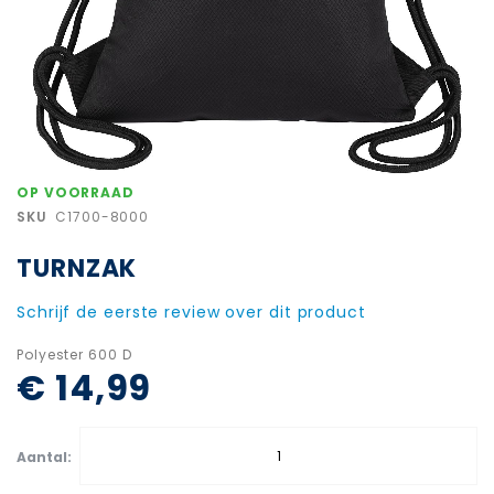
Ga
OP VOORRAAD
naar
SKU
C1700-8000
het
begin
TURNZAK
van
de
afbeeldingen-
Schrijf de eerste review over dit product
gallerij
Polyester 600 D
€ 14,99
Aantal: