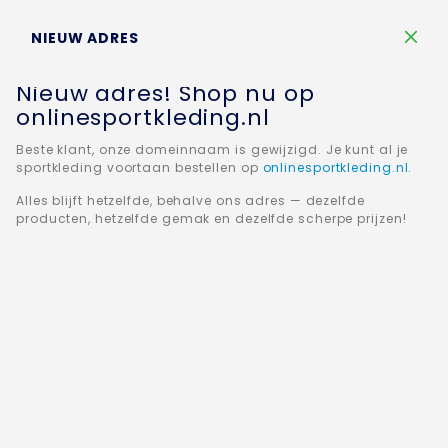
Winkelw
NIEUW ADRES
Nieuw adres! Shop nu op
onlinesportkleding.nl
Beste klant, onze domeinnaam is gewijzigd. Je kunt al je
sportkleding voortaan bestellen op
onlinesportkleding.nl
.
Home
JAKO Ziptop Classico 8650-01
Alles blijft hetzelfde, behalve ons adres — dezelfde
producten, hetzelfde gemak en dezelfde scherpe prijzen!
Ga
naar
het
einde
van
de
afbeeldingen-
gallerij