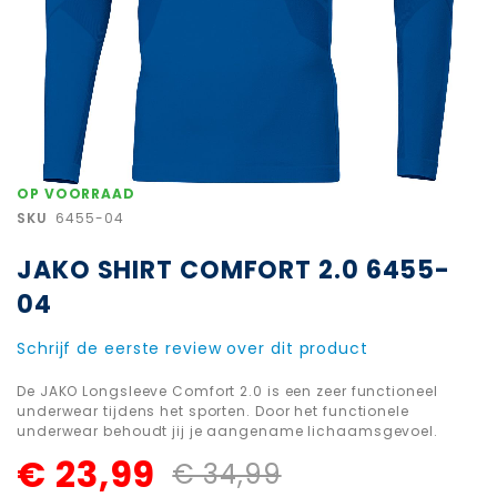
Ga
OP VOORRAAD
naar
SKU
6455-04
het
begin
JAKO SHIRT COMFORT 2.0 6455-
van
de
04
afbeeldingen-
gallerij
Schrijf de eerste review over dit product
De JAKO Longsleeve Comfort 2.0 is een zeer functioneel
underwear tijdens het sporten. Door het functionele
underwear behoudt jij je aangename lichaamsgevoel.
€ 23,99
€ 34,99