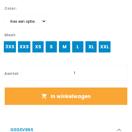
Color
Maat
3XS
XXS
XS
S
M
L
XL
XXL
Aantal:
In winkelwagen
GEGEVENS