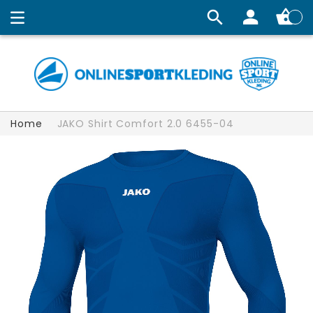
Winkelw
Home
JAKO Shirt Comfort 2.0 6455-04
Ga
naar
het
einde
van
de
afbeeldingen-
gallerij